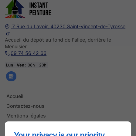
7 Rue du Lavoir,
40230
Saint-Vincent-de-Tyrosse
Accueil du dépôt au fond de l'allée, derrière le
Menuisier
09 74 56 42 66
Lun - Ven :
08h - 20h
Accueil
Contactez-nous
Mentions légales
Plan du site
Your privacy is our priority