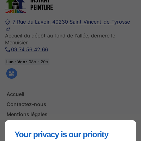
7 Rue du Lavoir,
40230
Saint-Vincent-de-Tyrosse
Accueil du dépôt au fond de l'allée, derrière le
Menuisier
09 74 56 42 66
Lun - Ven :
08h - 20h
Accueil
Contactez-nous
Mentions légales
Plan du site
Your privacy is our priority