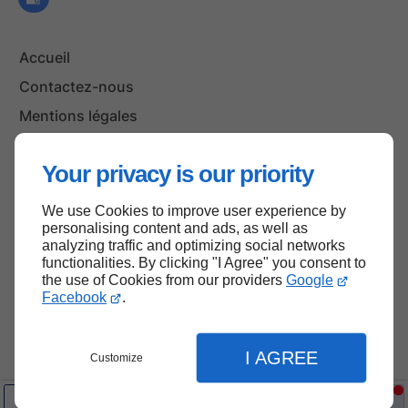
Accueil
Contactez-nous
Mentions légales
Plan du site
Your privacy is our priority
We use Cookies to improve user experience by
Haut de page
personalising content and ads, as well as
analyzing traffic and optimizing social networks
functionalities. By clicking "I Agree" you consent to
the use of Cookies from our providers
Google
Facebook
.
I AGREE
Customize