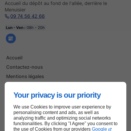
Accueil du dépôt au fond de l'allée, derrière le
Menuisier
09 74 56 42 66
Lun - Ven :
08h - 20h
Accueil
Contactez-nous
Mentions légales
Plan du site
Your privacy is our priority
We use Cookies to improve user experience by
Haut de page
personalising content and ads, as well as
analyzing traffic and optimizing social networks
functionalities. By clicking "I Agree" you consent to
the use of Cookies from our providers
Google