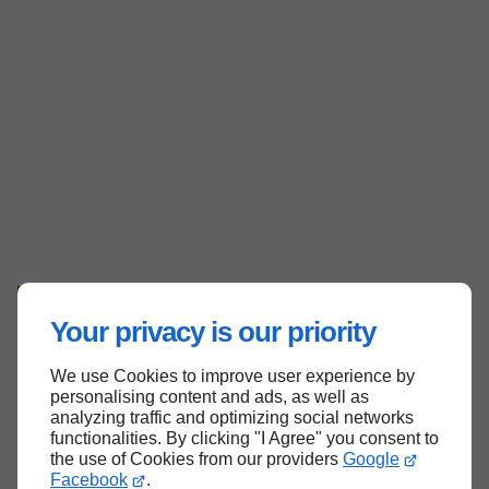
25 ans d'expérience
Your privacy is our priority
L’art d’embellir les murs, les sols et
les
boiseries
We use Cookies to improve user experience by
personalising content and ads, as well as
analyzing traffic and optimizing social networks
Votre partenaire privilégié pour tous vos travaux
functionalities. By clicking "I Agree" you consent to
de peinture et de rénovation à
Saint-Vincent-
the use of Cookies from our providers
Google
Facebook
.